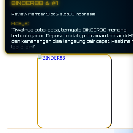
BINDER88 ♨️ #1
Review Member Slot & slot88 Indonesia
Hidayat
"Awalnya coba-coba, ternyata BINDER88 memang
terbukti gacor. Deposit mudah, permainan lancar di H
dan kemenangan bisa langsung cair cepat. Pasti mai
lagi di sini!"