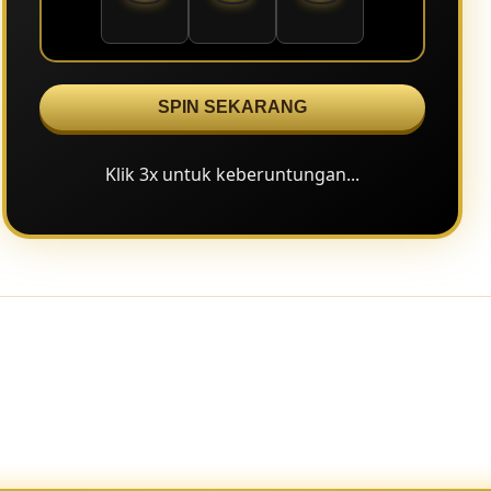
SPIN SEKARANG
Klik 3x untuk keberuntungan...