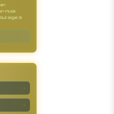
gan
in mulai
ut legal di
gan bencana