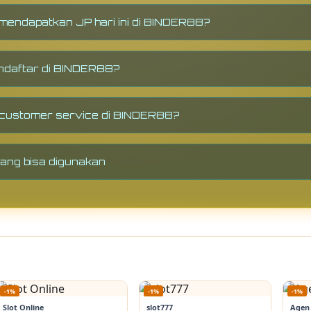
akan link resmi yang stabil sehingga pemain tetap bisa l
tanpa hambatan.
mendapatkan JP hari ini di BINDER88?
 terbuka setiap hari, tergantung pola permainan, jenis ga
beruntungan masing-masing pemain.
daftar di BINDER88?
at mudah,
cukup mengisi formulir dengan data yang diperlu
dia.
customer service di BINDER88?
rsedia 24 jam dan siap membantu segala kebutuhan maup
yang bisa digunakan
kan qris, e-wallet, transfer bank, virtual account, dan p
-1%
-1%
-1%
Slot Online
slot777
Agen 