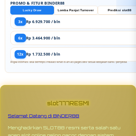
PROMO & FITUR BINDER88
Lucky Draw
Lomba Panjat Turnover
Prediksi slot88
3x
Rp 6.929.700 / bln
6x
Rp 3.464.900 / bln
12x
Rp 1.732.500 / bln
Angka estimasi. Bisa berhttps://healacl-what-is-an-acl.pages.dev/ sesuai kebijakan bank / penyedia.
slot777RESMI
Selamat Datang di BINDER88
Menghadirkan SLOT88 resmi serta salah satu
agen slot online paling gacor dengan sistem