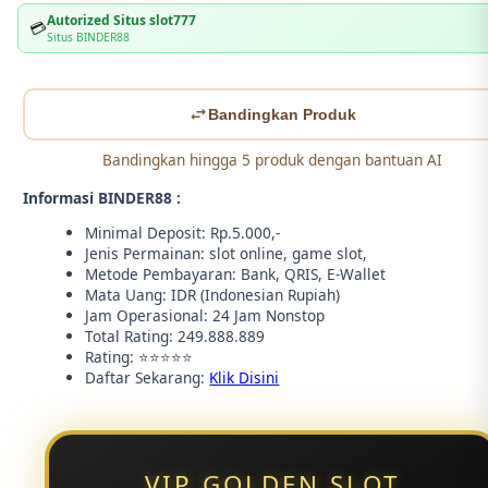
Autorized Situs slot777
💳
Situs BINDER88
Bandingkan Produk
Bandingkan hingga 5 produk dengan bantuan AI
Informasi BINDER88 :
Minimal Deposit: Rp.5.000,-
Jenis Permainan: slot online, game slot,
Metode Pembayaran: Bank, QRIS, E-Wallet
Mata Uang: IDR (Indonesian Rupiah)
Jam Operasional: 24 Jam Nonstop
Total Rating: 249.888.889
Rating: ⭐⭐⭐⭐⭐
Daftar Sekarang:
Klik Disini
VIP GOLDEN SLOT