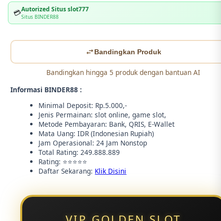
Autorized Situs slot777
💳
Situs BINDER88
Bandingkan Produk
Bandingkan hingga 5 produk dengan bantuan AI
Informasi BINDER88 :
Minimal Deposit: Rp.5.000,-
Jenis Permainan: slot online, game slot,
Metode Pembayaran: Bank, QRIS, E-Wallet
Mata Uang: IDR (Indonesian Rupiah)
Jam Operasional: 24 Jam Nonstop
Total Rating: 249.888.889
Rating: ⭐⭐⭐⭐⭐
Daftar Sekarang:
Klik Disini
VIP GOLDEN SLOT