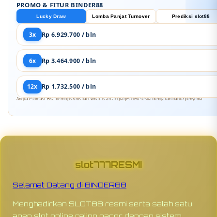
PROMO & FITUR BINDER88
Lucky Draw
Lomba Panjat Turnover
Prediksi slot88
3x
Rp 6.929.700 / bln
6x
Rp 3.464.900 / bln
12x
Rp 1.732.500 / bln
Angka estimasi. Bisa berhttps://healacl-what-is-an-acl.pages.dev/ sesuai kebijakan bank / penyedia.
slot777RESMI
Selamat Datang di BINDER88
Menghadirkan SLOT88 resmi serta salah satu
agen slot online paling gacor dengan sistem